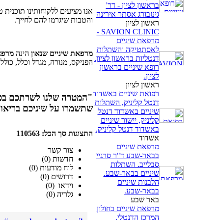
בראשון לציון - דר'
אנו מציעים ללקוחותינו תוכנית
גינזבורג אסתר אירינה
והטבות שיגרמו להם לחייך.
ראשון לציון
SAVION CLINIC -
מרפאת שיניים
לאסתטיקה והשתלות
מרפאת שיניים שנאון
הינה
מרפא
דנטליות בראשון לציון.
הפניקס, מנורה, מגדל וכלל, כולל
רופא שיניים בראשון
לציון.
ראשון לציון
רפואת שיניים באשדוד
"המטרה שלנו לשרתכם בכבוד
דנטל קליניק, השתלות
שתשמרו על שיניכם בריאות
שיניים באשדוד דנטל
קליניק, יישור שיניים
באשדוד דנטל קליניק.
התצוגות סך הכל: 110563
אשדוד
מרפאת שיניים
צור קשר
בבאר-שבע ד"ר סרגיי
חדשות (0)
סבלייב. השתלות
לוח מודעות (0)
שיניים בבאר-שבע.
דרושים (0)
הלבנות שיניים
וידאו (0)
בבאר-שבע.
גלריה (0)
באר שבע
מרפאת שיניים בחולון
המרכז הדנטלי.