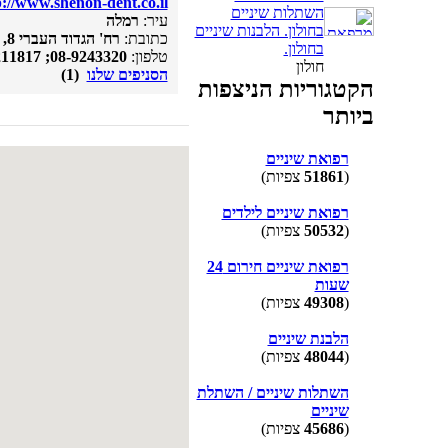
p://www.shenon-dent.co.il
השתלות שיניים
עיר:
רמלה
בחולון. הלבנות שיניים
כתובת:
רח' הגדוד העברי 8, פינת אצ''ל 1
בחולון.
טלפון:
08-9243320; 08-9211817; 08-9225074; 08-9225058
חולון
הסניפים שלנו
(1)
הקטגוריות הניצפות
ביותר
רפואת שיניים
(
51861
צפיות)
רפואת שיניים לילדים
(
50532
צפיות)
רפואת שיניים חירום 24
שעות
(
49308
צפיות)
הלבנת שיניים
(
48044
צפיות)
השתלות שיניים / השתלת
שיניים
(
45686
צפיות)