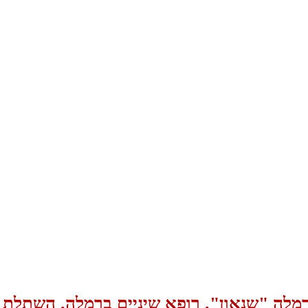
מלה "שנאון". רופא שיניים ברמלה. השתלת ש