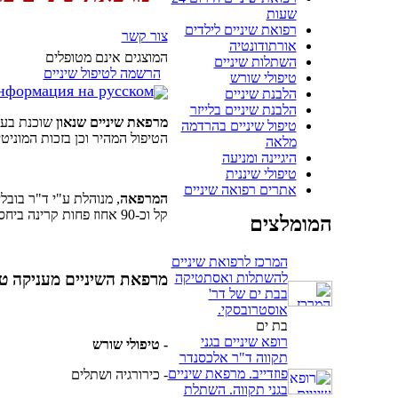
שעות
רפואת שיניים לילדים
צור קשר
אורתודונטיה
המוצגים אינם מטופלים
השתלות שיניים
הרשמה לטיפול שיניים
טיפולי שורש
нформация на русском
הלבנת שיניים
הלבנת שיניים בלייזר
מרפאת שיניים שנאון
שוכנת בעי
טיפול שיניים בהרדמה
הטיפול המהיר וכן בזכות המוניטין הרב, 27 שנו
מלאה
היגיינה ומניעה
טיפולי שיננית
אתרים רפואה שיניים
המרפאה
, מנוהלת ע"י ד"ר בובל
קל וכ-90 אחוז פחות קרינה ביחס למכונות צילום אחרות. בנוסף, המרפאה מבצעת טיפולים בגז צחוק, המאפשר טיפול נינוח ויעיל.
המומלצים
המרכז לרפואת שיניים
להשתלות ואסתטיקה
מרפאת השיניים מעניקה טיפ
בבת ים של דר'
אוסטרובסקי.
בת ים
רופא שיניים בגני
- טיפולי שורש
תקווה ד"ר אלכסנדר
פוזדייב. מרפאת שיניים
- כירורגיה ושתלים
בגני תקווה. השתלת