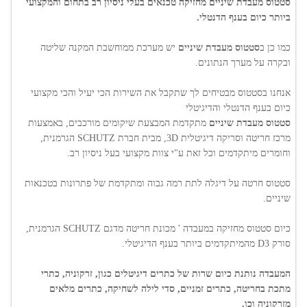
סטטוס מעבדת שיניים מחזיקה טכנאים בעלי ניסיון רב בתחום והמקצועי
ביותר כיום בענף הדנטלי.
כמו כן ב
סטטוס מעבדת שיניים
יש מערכת ממוחשבת המקנה שליטה
ובקרה על מערך הנתונים.
אנחנו בסטטוס מבטיחים לך שתקבל את השירות הכי יעיל והכי מקצועי
כיום בענף הדנטלי והדיגיטלי
סטטוס מעבדת שיניים
מתקדמת המבצעת שיקומים מורכבים, באמצעות
מרכז חריטה וסריקה דיגיטלית 3D, מבית חברת SCHUTZ הגרמנית,
וחומרים מיתקדמים וכל זאת ע"י צוות מקצועי בעל ניסיון רב.
סטטוס חרטה על דיגלה לתת רמה גבוה ומתקדמת של פתרונות בטכנאות
שיניים.
כיום סטטוס מחזיקה במעבדה ' מכונת חריטה מדגם SCHUTZ הגרמנית,
סורק D3 מהמיתקדמים ביותר בענף הדיגיטלי.
המעבדה נותנת כיום שרות של כתרים דיגיטלים כגון, זרקוניה, כתרי
מתכת בחריטה, כתרים זמניים, סדי לילה לשחיקה, כתרים מלאים
מזרקוניה וכו.