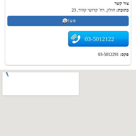
צור קשר
כתובת:
חולון, רח' קדושי קהיר, 23
סע!
03-5012122
פקס:
03-5012291
.
Top-Dent.co.il - אינדקס מרפאות שיניים בישראל. רפואת שיניים בישראל. 2009-
2026
האחריות על השימוש באתר על המידע הרלוונטי נמצא רק עם ספקי מידע.
מומלץ לוודא ולהבהיר מידע על ידי פנייה לספקים שלה.