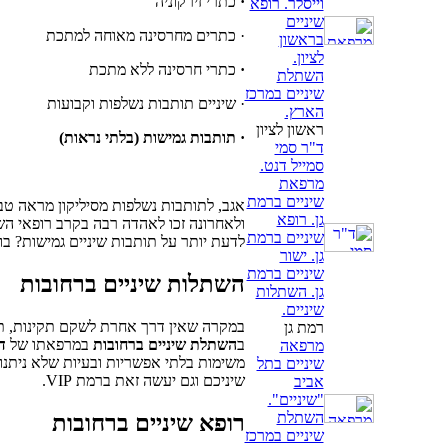
·
כתרי זירקוניה
וייסלר. רופא
שיניים
· כתרים מחרסינה מאוחה למתכת
בראשון
לציון.
·
כתרי חרסינה ללא מתכת
השתלת
שיניים במרכז
· שיניים תותבות נשלפות וקבועות
הארץ.
ראשון לציון
· תותבות גמישות (בלתי נראות)
ד"ר סמי
סמייל דנט.
מרפאת
שיניים ברמת
אגב, לתותבות נשלפות מסיליקון מראה טבעי
גן. רופא
ולאחרונה זכו לאהדה רבה בקרב רופאי השי
שיניים ברמת
לדעת יותר על תותבות שיניים גמישות? בוא
גן. ישור
שיניים ברמת
השתלות שיניים ברחובות
גן. השתלות
שיניים.
במקרה שאין דרך אחרת לשקם תקינות, תפ
רמת גן
ב
השתלת שיניים ברחובות
במרפאתו של
ד
מרפאה
משימות בלתי אפשריות ובעיות שלא ניתנות 
שיניים בתל
שיניכם וגם יעשה זאת ברמת VIP.
אביב
"שיניים".
השתלת
רופא שיניים ברחובות
שיניים במרכז