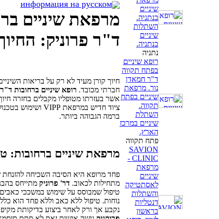
информация на русском
שיניים
בנתניה.
השתלות
ד"ר פרוניק: החיוך
שיניים
בנתניה.
נתניה
רופא שיניים
בפתח תקווה
ד"ר חמאדן
חיוך קורן מעיד לא רק על בריאות השיני
נור. מרפאת
חברתי מכובד.
רופא שיניים ברחובות
ד"ר 
שיניים בפתח
תקווה.
ציוד חדיש במרפאת IPP
השתלת
ברמה הגבוהה ביותר.
שיניים במרכז
הארץ.
פתח תקווה
SAVION
מרפאת שיניים ברחובות: טי
CLINIC -
מרפאת
פחד מרופא היא הסיבה השכיחה להזנחת ש
שיניים
מתחילות לכאוב.
דר' פרוניק
מתייחס בהבנה
לאסתטיקה
טיפול שמבוסס על שימוש במשככי כאבים 
והשתלות
נוחות. טיפול ללא כאב וללא פחד הוא כלל
דנטליות
נקבע אך ורק לאחר ביצוע בדיקותת מקיפו
בראשון
פרוקניק
גישה אישית זאת לא סתם סיסמא