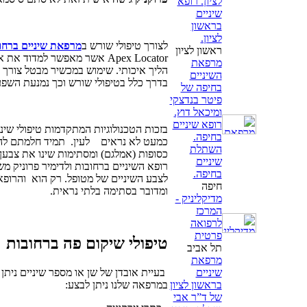
לציון. רופא
שיניים
בראשון
לציון.
לצורך טיפולי שורש ב
מרפאת שיניים ברחו
ראשון לציון
Apex Locator אשר מאפשר למדו
מרפאת
הליך איכותי. שימוש במכשיר מבטל צורך 
השיניים
בדרך כלל בטיפולי שורש וכך נמנעת השפע
בחיפה של
פיטר בנדצקי
ומיכאל דוץ.
רופא שיניים
בזכות הטכנולוגיות המתקדמות טיפולי שיניי
בחיפה.
כמעט לא נראים לעין. תמיד חלמתם לה
השתלת
כסופות (אמלגם) ומסתימות שינו את צבען
שיניים
רופא השיניים ברחובות ולדימיר פרוניק
בחיפה.
לצבע השיניים של מטופל. רק הוא והרופא
חיפה
ומדובר בסתימה בלתי נראית.
מדיקליניק -
המרכז
לרפואה
פרטית
טיפולי שיקום פה ברחובות
תל אביב
מרפאת
שיניים
בעיית אובדן של שן או מספר שיניים ניתן 
בראשון לציון
במרפאה שלנו ניתן לבצע:
של ד”ר אבי