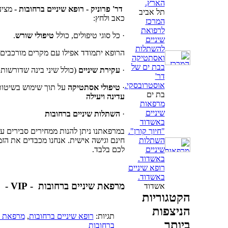
הארץ.
דר' פרוניק -
רופא שיניים ברחובות -
מציע
תל אביב
כאב ולחץ:
המרכז
לרפואת
· כל סוגי טיפולים, כולל
טיפולי שורש
.
שיניים
להשתלות
הרופא יתמודד אפילו עם מקרים מורכבים ב
ואסתטיקה
בבת ים של
·
עקירת שיניים
(כולל שיני בינה שדורשות
דר'
אוסטרובסקי.
·
טיפולי אסתטיקה
על תוך שימוש בשיטות
בת ים
עדינה ויעילה
מרפאות
שיניים
·
השתלות שיניים ברחובות
באשדוד
במרפאתנו ניתן להנות ממחירים סבירים על
"חיוך קורן".
חינם וגישה אישית. אנחנו מכבדים את הז
השתלות
לכם בלבד.
שיניים
באשדוד.
רופא שיניים
באשדוד.
מרפאת שיניים ברחובות - VIP - מגיע לכם חיוך VIP!
אשדוד
הקטגוריות
הניצפות
תגיות:
רופא שיניים ברחובות
,
מרפאת ה
ביותר
ברחובות