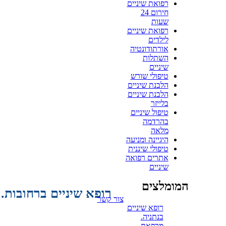
רפואת שיניים
חירום 24
שעות
רפואת שיניים
לילדים
אורתודונטיה
השתלות
שיניים
טיפולי שורש
הלבנת שיניים
הלבנת שיניים
בלייזר
טיפול שיניים
בהרדמה
מלאה
היגיינה ומניעה
טיפולי שיננית
אתרים רפואה
שיניים
המומלצים
רופא שיניים ברחובות.
צור קשר
רופא שיניים
בנתניה.
מרפאת