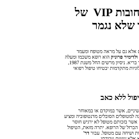
מרפאת שיניים ברחובות VIP של
 שלא נגמר
ים אלא גם על מראה מטופח ומעמד
ולדימיר
פרוניק
הוא רופא משכמו ומעלה
אשר בעזרתו מטופליו מקבלים בחזרה חיוך בריא. ניסיון מרשים החל משנת 1987,
V ושימוש בטכנולוגיות מתקדמות יבטיחו טיפול רפואי
פול ללא כאב
יניים, אשר במוקדם או במאוחר
 למטופלים הסובלים מדנטופוביה ומציע
אשר בזכותם מטופל לא ירגיש חוסר
 הברזל של הרופא. יתרה מזאת, הטיפול
ת ושיחה עם מטופל. עבור
דר'
 אלא שיטת עבודתו.