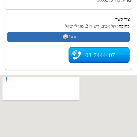
צפיות סה"כ:
56682
צור קשר
כתובת:
תל אביב, תש''ח 2, מגדלי שקל
סע!
03-7444407
.
Top-Dent.co.il - אינדקס מרפאות שיניים בישראל. רפואת שיניים בישראל. 2009-
2026
האחריות על השימוש באתר על המידע הרלוונטי נמצא רק עם ספקי מידע.
מומלץ לוודא ולהבהיר מידע על ידי פנייה לספקים שלה.