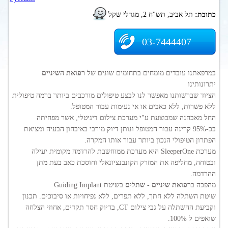
כתובת:
תל אביב, תש''ח 2, מגדלי שקל
03-7444407
במרפאתנו עובדים מומחים בתחומים שונים של
רפואת השיניים
יתרונותינו
הציוד שברשותנו מאפשר לנו לבצע טיפולים מורכבים ביותר ברמה טיפולית
ללא פשרות, ללא כאבים או אי נעימות עבור המטופל.
החל מאבחנה שמבוצעת ע"י מערכת צילום דיגיטלי, אשר מפחיתה
בכ-95% קרינה עבור המטופל ונותן דיוק מירבי באיבחון הבעיה ומציאת
הפתרון הטיפולי הנכון ביותר עבור אותו המקרה.
מערכת SleeperOne היא מערכת ממוחשבת להרדמה מקומית יעילה
ובטוחה, מחליפה את המזרק הקונבנציונאלי וחוסכת כאב בעת מתן
ההרדמה.
מהפכה ב
רפואת שיניים
-
שתלים
בשיטת Guiding Implant
שיטת השתלה ללא חתך, ללא תפרים, ללא נפיחויות או סיבוכים. תכנון
וקביעת ההשתלה על גבי צילום CT, בדיוק חסר תקדים, אחוזי הצלחה
שואפים ל 100%.