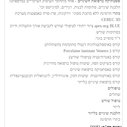
אסטתיקה ברפואת השיניים
- אחד מתחומי העיסוק העיקריים במרפאתנו:
הלבנת שיניים, סתימות לבנות, וינירים, למינייטס וכו'.
כתרי
חרסינה ללא מתכת מסוגי: זירקוניה, פרו-סרה באמצעות מערכת
CEREC 3D.
apex-nrg BLUE ציוד ייחודי לטיפולי שורש לקביעת אורך התעלות ודיוק
בסתימות שורש.
ד"ר מוסייב בוגר:
קורס באימפלנטולוגיה דנטלי מתקדמת (השתלות)
קורס ב Porcelaine laminate Veneers
קורס באנדודונטיה (טיפולי שורש)
קורס בשיקום הפה, שיטות טיפול ברפואה מודרנית
קורס באסתטיקה ברפואת שיניים
קורס באורטודונטיה. שיטות:דמון, אינוויזיליין, לינגוואלית וקונבנציונאלית
קורס ברפואת שיניים בלייזר
טיפולים
שתלים
טיפול שורש
לייזר
הלבנת שיניים בלייזר
כתרי חרסינה