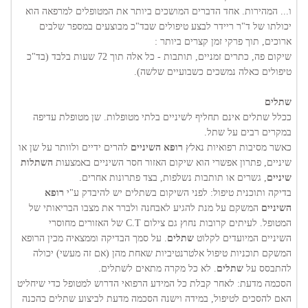
ו... המהירות. אחד הדברים המושכים ביותר את המטופלים למרפאה הוא
יכולתו של ד"ר ריידר לבצע טיפולים שבד"כ מבוצעים במספר שלבים
ארוכים, תוך פרקי זמן קצרים ביותר :
שיקום פה, כתרים זמניים, תותבות - כל אלה תוך 72 שעות בלבד (בד"כ
טיפולים כאלה נמשכים כשבועיים שלשה).
שתלים
ככלל שתלים אינם תחליף לשיניים בלתי מטופלות. שן מטופלת עדיפה
במקרים רבים על שתל.
כאשר מסיבות רפואיות נאלץ
רופא השיניים
להרים ידיים ולוותר על שן או
שיניים, פתרון אפשרי הוא שיקום האזור חסר השיניים באמצעות
השתלות
שיניים
, גשרים או תותבות נשלפות, בצד פתרונות אחרים.
בדיקה ותוכנית טיפול: לפני השיקום בשתלים יש להיבדק ע"י
רופא
השיניים
המשקם על מנת להגיע לאבחנה ולברר את מצבו הבריאותי של
המטופל. לעיתים קרובות נחוץ גם צילום C.T של האזורים מחוסרי
השיניים המיועדים לקלוט
שתלים
. על סמך הבדיקה וממצאיה מכין הרופא
המשקם תוכניות טיפול אלטרנטיביות שאחת מהן (אם זה מעשי) יכולה
להתבסס על
שתלים
. לא כל מקרה מתאים לשתלים.
הסכמה מדעת: לאחר קבלת כל המידע הרפואי הדרוש למטופל כדי שיחליט
האם להסכים לטיפול, במידה וישנה הסכמה מדעת לביצוע שתלים כהכנה