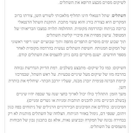
לשיקום מסוים מבצע הרופא את השתלים.
השתלים
: שתל דנטאלי הינו תחליף מלאכותי לשורש השן, צורתו ברוב
המקרים היא כצורת בורג והוא עשוי מתכת. התקנת השתל הדנטאלי
כרוכה בניתוח ובהרדמה מקומית. ההחלמה תלויה במצבו הבריאותי של
המטופל. עישון מפחית את סיכויי קליטת השתלים
תוך שבוע ימים מוסרים התפרים מהפה ותוך שבועיים ישנו ריפוי ראשוני
של המקום המנותח. חשיפת השתלים נעשית בהרדמה מקומית לאחר
מספר חודשים. ישנם מיקרים בהם ניתן להעמיס את השתלים קודם.
השיקום: כמו כל שיקום- מתבצע בשלבים. רמת הדיוק הנדרשת גבוהה
בהרבה מזו של שיקום מעל שיניים טבעיות. על ראש השתל, שבמרכזו
קיימת הברגה פנימית יוברג מבנה, שעליו יורכב הכתר- שיחליף את כותרת
השן.
משך הזמן: התהליך כולו יכול לארוך כחצי שנה עד שבפה יהיו שיניים
(בשלב הביניים נהוג להכניס תותבות זמניות או גשרים זמניים).
הסיכונים: כוללים את הסיכונים הכירורגיים הרגילים של ניתוחים בפה כגון
זיהום, שטפי דם, נימול באזור הניתוח. הצלחה של השתלים מותנות לא רק
בבחירה נכונה של המקרה ובביצוע נאות, אלא גם בתכנון נבון של הכוחות
מועמסים על השתלים.