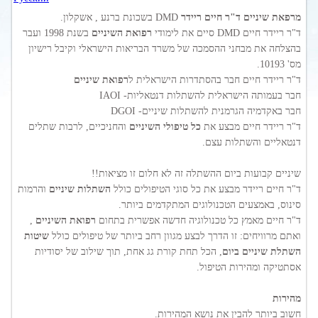
מרפאת שיניים ד"ר חיים ריידר
DMD בשכונת ברנע , אשקלון.
ד"ר ריידר חיים DMD סיים את לימודי
רפואת השיניים
בשנת 1998 ועבר
בהצלחה את מבחני ההסמכה של משרד הבריאות הישראלי וקיבל רישיון
מס' 10193.
ד"ר ריידר חיים חבר בהסתדרות הישראלית ל
רפואת שיניים
חבר בעמותה הישראלית להשתלות דנטאליות- IAOI
חבר באקדמיה הגרמנית להשתלות שיניים- DGOI
ד"ר ריידר חיים מבצע את
כל טיפולי השיניים
והחניכיים, לרבות שתלים
דנטאליים והשתלות עצם.
שיניים קבועות ביום ההשתלה זה לא חלום זו מציאות!!
ד"ר חיים ריידר מבצע את כל סוגי הטיפולים כולל
השתלות שיניים
והרמות
סינוס, באמצעים הטכנולוגים המתקדמים ביותר.
ד"ר חיים מאמץ כל טכנולוגיה חדשה אפשרית בתחום
רפואת השיניים
,
ואתם מרוויחים: זו הדרך לבצע מגוון רחב ביותר של טיפולים כולל
שיטות
השתלת שיניים ביום
, הכל תחת קורת גג אחת, תוך שילוב של יסודיות
אסתטיקה ומהירות הטיפול.
מהירות
חשוב ביותר להבין את נושא המהירות.