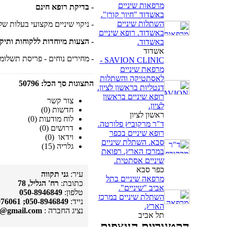
מרפאות שיניים
- בדיקת רופא חינם
באשדוד "חיוך קורן".
השתלות שיניים
- ניקוי שיניים מקצועי בעלות של 0%
באשדוד. רופא שיניים
- הצעות מיוחדות ללקוחות ותיק
באשדוד.
אשדוד
- מחירים נוחים - פריסת תשלומ
SAVION CLINIC -
מרפאת שיניים
לאסתטיקה והשתלות
התצוגות סך הכל: 50796
דנטליות בראשון לציון.
רופא שיניים בראשון
צור קשר
לציון.
חדשות (0)
ראשון לציון
לוח מודעות (0)
ד"ר מרקוביץ פלורטה.
דרושים (0)
רופא שיניים בכפר
וידאו (0)
סבא. השתלת שיניים
גלריה (15)
במרכז הארץ. רפואת
שיניים אסתטית.
כפר סבא
עיר:
גני תקווה
מרפאה שיניים בתל
כתובת:
רח' הגליל, 78
אביב "שיניים".
טלפון:
050-8946849
השתלת שיניים במרכז
נייד:
050-8946849; 050-2076061
הארץ.
נציג החברה :
a@gmail.com
תל אביב
הקטגוריות הניצפות