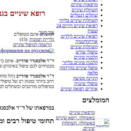
מרפאות שיניים
השתלת שיניים
רופא שיניים בגנ
שתלים דנטליים
השתלות שיניים בלייזר
רפואת שיניים חירום 24
שעות
צור קשר
המוצגים אינם מטופלים
רפואת שיניים לילדים
גלריית תמונות
(15)
אורתודונטיה
הרשמה לטיפול שיניים
השתלות שיניים
формация на русском
טיפולי שורש
הלבנת שיניים
ד"ר אלכסנדר
פוזדייב
- אתם ביד
הלבנת שיניים בלייזר
מבטיחים לכם טיפול באיכות) וב
טיפול שיניים בהרדמה
מלאה
ד"ר אלכסנדר
פוזדייב
ניהל מחל
היגיינה ומניעה
רחב ביותר במגוון רב של טיפולי
טיפולי שיננית
בטיפולים מורכבים ובשתלים לבע
אתרים רפואה שיניים
המומלצים
במרפאתו של ד"ר אלכסנדר 
מרפאת שיניים
באשקלון. רופא שיניים
תחומי טיפול רבים ומג
באשקלון. השתלות
שיניים.