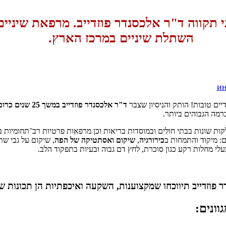
י תקווה ד"ר אלכסנדר פוזדייב. מרפאת שיניים 
השתלת שיניים במרכז הארץ.
ин
יים טובות! הותק והניסיון שצבר
ד"ר אלכסנדר
פוזדייב
במשך 25 שנים כרופא שיניים
רמה הגבוהים ביותר.
קות שונות בבתי חולים ובמוסדות בריאות וכן מרפאות פרטיות רב־תחומיות 
ם: מיקוד והתמחות ב
כירורגיה
,
שיקום ואסתטיקה של הפה
, שיקום על גבי שתלי
לי מחלות רקע כגון סוכרת, לחץ דם גבוה ובעיות בתפקוד הלב.
פוזדייב תיווכחו שמקצוענות, השקעה ואיכפתיות הן תכונות שמ
וונים: