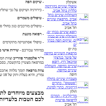
- שיקום הפה
אשקלון
טיפולי שיניים בהרדמה
- כירורגיה ושיקום על גבי שתלי
כללית בתל אביב.
השתלות שיניים בתל
- טיפולים משמרים
אביב. מרפאת שיניים
בתל אביב.
- טיפולים מורכבים כגון בחולי 
תל אביב
רופא שיניים בבתי ים,
- רפואה מונעת
השתלת שיניים בבתי
ים, שיקום הפה בבתי
- טיפולי אסתטיקה מתקדמים
ים
בת ים
במיוחד עבורכם -
שירות אישי מ
מרפאת השיניים בחיפה
של פיטר בנדצקי
ד"ר אלכסנדר
פוזדייב
וצוות המ
ומיכאל דוץ. רופא
במרפאה מצטיין בהקשבה, בסבלנ
שיניים בחיפה. השתלת
שיניים בחיפה.
צוות מרפאה
תומך מלווה אתכם 
חיפה
נמרץ, והיא בעלת ותק של 18 שנה במקצוע בישראל. בצוות המקצועי עוזרות ומלוות סייעת ושיננית.
מעבדת שיניים בחולון
"סטטוס". כתרים
זירקוניה. כתרי למינת.
חולון
מבצעים מיוחדים לתק
מדיקליניק - המרכז
לכם הטבות בלעדיות
לרפואה פרטית
תל אביב