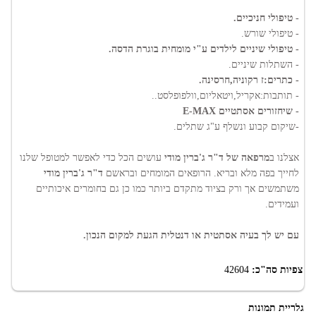
- טיפולי חניכיים.
- טיפולי שורש.
- טיפולי שיניים לילדים ע"י מומחית בוגרת הדסה.
- השתלות שיניים.
- כתרים:ז רקוניה,חרסינה.
- תותבות:אקריל,ויטאליום,וולפופלסט..
- שיחזורים אסתטיים E-MAX
-שיקום קבוע ונשלף ע"ג שתלים.
אצלנו ב
מרפאה של ד"ר ג'ברין מודי
עושים הכל כדי לאפשר למטופל שלנו
לחייך בפה מלא ובריא. הרופאים המומחים ובראשם
ד"ר ג'ברין מודי
משתמשים אך ורק בציוד מתקדם ביותר כמו כן גם בחומרים איכותיים
ועמידים.
עם יש לך בעיה אסתטית או דנטלית הגעת למקום הנכון.
צפיות סה"כ:
42604
גלריית תמונות