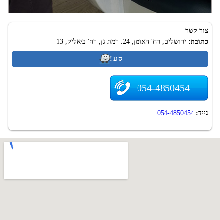
מרפאת שיניים בירושלים ד"ר ג'ברין מודי
צור קשר
כתובת:
ירושלים, רח' האומן, 24. רמת גן, רח' ביאליק, 13
סע!
054-4850454
נייד:
054-4850454
.
Top-Dent.co.il - אינדקס מרפאות שיניים בישראל. רפואת שיניים בישראל. 2009-
2026
האחריות על השימוש באתר על המידע הרלוונטי נמצא רק עם ספקי מידע.