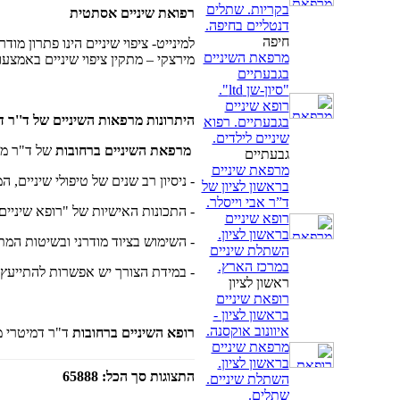
בקריות. שתלים
רפואת שיניים אסתטית
דנטליים בחיפה.
חיפה
למינייט- ציפוי שיניים הינו פתרון מו
מרפאת השיניים
מירצקי – מתקין ציפוי שיניים באמצע
בגבעתיים
"סיון-שן ltd".
רופא שיניים
היתרונות מרפאות השיניים של ד''ר ד
בגבעתיים. רפוא
שיניים לילדים.
מרפאת השיניים ברחובות
של ד"ר מיר
גבעתיים
מרפאת שיניים
- ניסיון רב שנים של טיפולי שיניים,
בראשון לציון של
ד”ר אבי וייסלר.
- התכונות האישיות של "רופא שיניים-
רופא שיניים
בראשון לציון.
- השימוש בציוד מודרני ובשיטות המת
השתלת שיניים
במרכז הארץ.
- במידת הצורך יש אפשרות להתייעץ
ראשון לציון
רופאת שיניים
בראשון לציון -
איוונוב אוקסנה.
רופא השיניים ברחובות
ד"ר דמיטרי מ
מרפאת שיניים
בראשון לציון.
התצוגות סך הכל: 65888
השתלת שיניים.
שתלים.