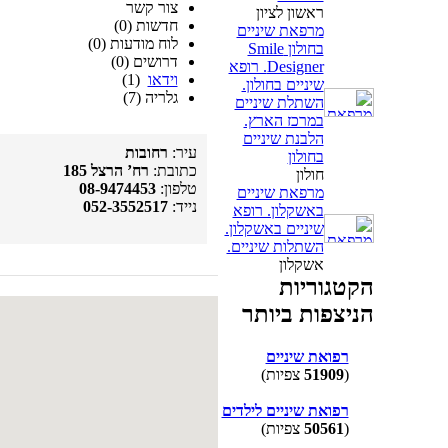
צור קשר
ראשון לציון
חדשות (0)
מרפאת שיניים
לוח מודעות (0)
בחולון Smile
דרושים (0)
Designer. רופא
וידאו
(1)
שיניים בחולון.
גלריה (7)
השתלת שיניים
במרכז הארץ.
הלבנת שיניים
עיר:
רחובות
בחולון
כתובת:
רח’ הרצל 185
חולון
טלפון:
08-9474453
מרפאת שיניים
נייד:
052-3552517
באשקלון. רופא
שיניים באשקלון.
השתלות שיניים.
אשקלון
הקטגוריות
הניצפות ביותר
רפואת שיניים
(
51909
צפיות)
רפואת שיניים לילדים
(
50561
צפיות)