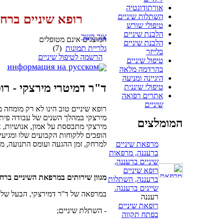
אורתודונטיה
השתלות שיניים
רופא שיניים ברח
טיפולי שורש
הלבנת שיניים
צור קשר
המוצגים אינם מטופלים
הלבנת שיניים
גלריית תמונות
(7)
בלייזר
הרשמה לטיפול שיניים
טיפול שיניים
информация на русском
בהרדמה מלאה
היגיינה ומניעה
ד"ר דמיטרי מירצקי - רו
טיפולי שיננית
אתרים רפואה
שיניים
רופא שיניים טוב הינו לא רק מומחה 
מירצקי במהלך השנים של עבודה פיתח
המומלצים
מירצקי מתבססת על אמון, אנושיות, 
הופכים ללקוחות הקבועים שלו ומגיעים
מרפאת שיניים
למרחק, זמן ההגעה ועומס התנועה, מ
ברעננה, מרפאות
שיניים ברעננה,
רופא שיניים
מגוון שירותים במרפאת השיניים ברח
ברעננה, השתלות
שיינים ברעננה.
במרפאה של ד''ר דמירצקי, הבעל של 20 שנות ניסיון ברפואת שיניים, מתבצעים כל הסוגים של טיפולי שיניים, לרבות
רעננה
רופאת שיניים
- השתלת שיניים;
בפתח תקווה