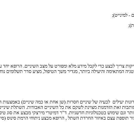
- למינייט);
ת);
קות צריך לבצע כדי לקבל מידע מלא ומפורט על מצב השיניים. הרופא יחד ע
יה המתאימה והיעילה ביותר, מגדיר משך הטיפול, מציע סדר תשלומים נוח
רונות יעילים לבעיה של שיניים חסרות (שן אחת או כמה שיניים) באמצעו
ותבות זאת הזדמנות מצוינת לשקם את כל השיניים האבודות. השתלת שיניים
תר וגם שימוש בטכנולוגיות חדשניות. ד"ר דמיטרי מירצקי מבצע את סוג טיפו
 תוספת עצם באיזור החרדת השתל , הרופא מבצע ניתוחי הרמת סינוס (סינוס