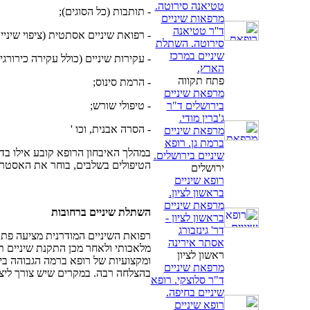
טטיאנה סירוטה.
- תותבות (כל הסוגים);
מרפאות שיניים
ד''ר טטיאנה
- רפואת שיניים אסתטית (ציפוי שיניים 
סירוטה. השתלת
שיניים במרכז
- עקירות שיניים (כולל עקירה כירורגי
הארץ.
פתח תקווה
- הרמת סינוס;
מרפאת שיניים
בירושלים ד"ר
- טיפולי שורש;
ג'ברין מודי.
- הסרה אבנית, וכו '
מרפאת שיניים
ברמת גן. רופא
במהלך האיבחון הרופא קובע אילו בדי
שיניים בירושלים.
הטיפולים בשלבים, בוחר את האסטרטג
ירושלים
רופא שיניים
בראשון לציון.
מרפאת שיניים
השתלת שיניים ברחובות
בראשון לציון -
דר' גינזבורג
רפואת השיניים המודרנית מציעה פת
אסתר אירינה
מלאכותי ולאחר מכן התקנת שיניים ת
ראשון לציון
ומקצועיות של רופא ברמה הגבוהה ביו
מרפאת שיניים
בהצלחה רבה. במקרים שיש צורך ליצור
ד"ר סלוצקי. רופא
שיניים בחיפה.
רופא שיניים