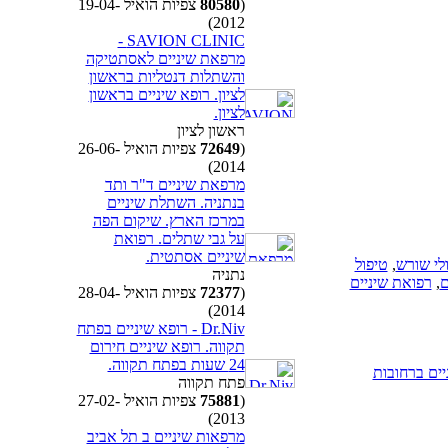
(
80580
צפיות הואיל 19-04-
2012)
SAVION CLINIC -
מרפאת שיניים לאסתטיקה
והשתלות דנטליות בראשון
לציון. רופא שיניים בראשון
לציון.
ראשון לציון
(
72649
צפיות הואיל 26-06-
2014)
מרפאת שיניים ד"ר ותד
בנתניה. השתלת שיניים
במרכז הארץ. שיקום הפה
על גבי שתלים. רפואת
שיניים אסתטית.
לי שורש
,
טיפול
נתניה
ם
,
רפואת שיניים
(
72377
צפיות הואיל 28-04-
2014)
Dr.Niv - רופא שיניים בפתח
תקווה. רופא שיניים חירום
24 שעות בפתח תקווה.
יים ברחובות
פתח תקווה
(
75881
צפיות הואיל 27-02-
2013)
מרפאות שיניים ב תל אביב