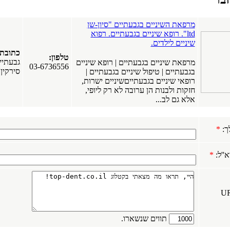
מרפאת השיניים בגבעתיים "סיון-שן
ltd". רופא שיניים בגבעתיים. רפוא
שיניים לילדים.
כתובת:
טלפון:
גבעתיי
מרפאת שיניים בגבעתיים | רופא שיניים
03-6736556
סירקין 15
בגבעתיים | טיפול שיניים בגבעתיים |
רופאי שיניים בגבעתייםשיניים ישרות,
חזקות ולבנות הן ערובה לא רק ליופי,
אלא גם לב...
ך:
*
''ל:
*
 (URL
תווים שנשארו.