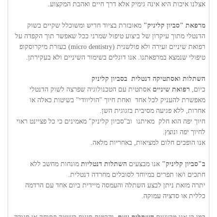
אצלנו איכות היא אינה גימיק אלא דרך חיים ואהבת המקצוע.
מרפאת "סביון קליניק"
מאובזרת בציוד חדיש ומשוכלל שקיים בשוק
הדנטלי מתוך עיקרון של ביצוע טיפול שמרני ככל שאפשר תוך הקפדה על
רפואת שיניים זעירה ולא פולשנית (micro dentistry) בעזרת מיקרוסקופ
טיפולי שנמצא במרפאתנו. אנו דוגלים בשימור השיניים ולא בעקירתן.
השתלות ואסתטיקה דנטלית בסביון קליניק
כיום,
רפואת שיניים
אסתטית עם הטכנולוגיה שפרצה לשוק הדנטלי
מאפשרת להעניק לכל אחד ואחת חיוך "הוליוודי" בשיטות כאלה או
אחרות, ללא פגיעה מסיבית בזגוגית השן.
חיוך יפה הוא חלק מאיתנו וב"סביון קליניק" מאמינים כי כל פציינט ראוי
לחיוך יפה ונוצץ.
אנו הופכים חלום למציאות, באחריות מלאה.
ב"סביון קליניק"
אנו מבצעים
השתלות דנטליות
מונחות מחשב ללא
חתכים ו/או תפרים במיוחד לסובלים מחרדה דנטלית.
יתרה מזאת ניתן לבצע השתלה והעמסה מיידית ביום אחד עם הרדמה
כללית או סדציה עמוקה.