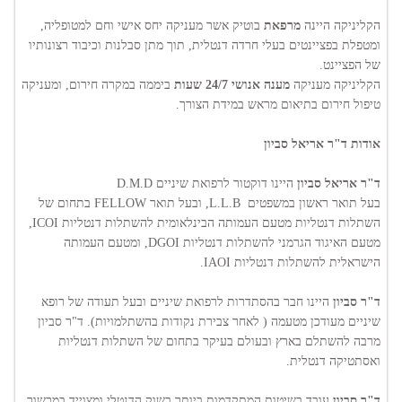
הקליניקה היינה
מרפאת
בוטיק אשר מעניקה יחס אישי וחם למטופליה,
ומטפלת בפציינטים בעלי חרדה דנטלית, תוך מתן סבלנות וכיבוד רצונותיו
של הפציינט.
הקליניקה מעניקה
מענה אנושי 24/7 שעות
ביממה במקרה חירום, ומעניקה
טיפול חירום בתיאום מראש במידת הצורך.
אודות ד"ר אריאל סביון
ד"ר אריאל סביון
היינו דוקטור לרפואת שיניים D.M.D
בעל תואר ראשון במשפטים L.L.B, ובעל תואר FELLOW בתחום של
השתלות דנטליות מטעם העמותה הבינלאומית להשתלות דנטליות ICOI,
מטעם האיגוד הגרמני להשתלות דנטליות DGOI, ומטעם העמותה
הישראלית להשתלות דנטליות IAOI.
ד"ר סביון
היינו חבר בהסתדרות לרפואת שיניים ובעל תעודה של רופא
שיניים מעודכן מטעמה ( לאחר צבירת נקודות בהשתלמויות). ד"ר סביון
מרבה להשתלם בארץ ובעולם בעיקר בתחום של השתלות דנטליות
ואסתטיקה דנטלית.
ד"ר סביון
עובד בשיטות המתקדמות ביותר בשוק הדנטלי ומצוייד במכשור