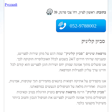
Русский
כתובת:
ראשון לציון, רח' צבי פרנק, 39
052-9788002
סביון קליניק
מרפאת שיניים "סביון קליניק"
שמה דגש על מתן שירות לפציינט,
ומעניקה שרותי חירום 24/7 בשבוע לכלל האוכלוסייה הזקוקה לכך.
אנו פועלים מתוך אמונה שמתן יחס ושירות הוגן לפציינט הוא קודם לכל
והיינו ערך עליון לפעילות המרפאה.
אנו מקפידים על אתיקה רפואית בתנאים מחמירים תוך שקיפות, אמינות,
הוגנות ואחריות מלאה על הטיפולים הנעשים במרפאתנו.
"סביון קליניק"
היינה
מרפאת שיניים
בוטיק הדוגלת בטיב ובאיכות
הטיפולים מתוך אמונה להעניק לפציינט את הטיפול הנכון והטוב ביותר
משיקול מקצועי בלבד.