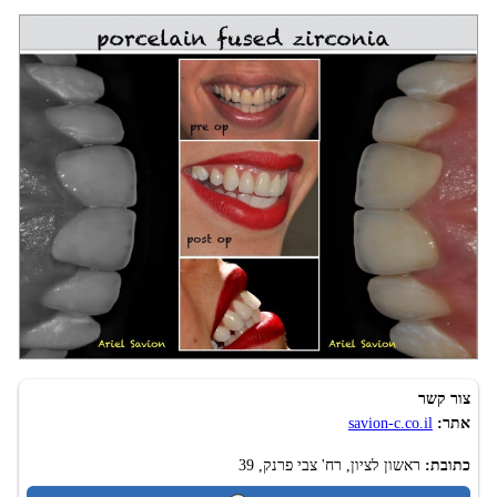
מרפאת שיניים בראשון לציון "סביון"
צור קשר
אתר:
savion-c.co.il
כתובת:
ראשון לציון, רח' צבי פרנק, 39