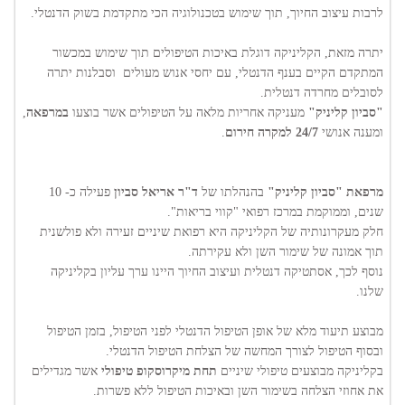
לרבות עיצוב החיוך, תוך שימוש בטכנולוגיה הכי מתקדמת בשוק הדנטלי.
יתרה מזאת, הקליניקה דוגלת באיכות הטיפולים תוך שימוש במכשור
המתקדם הקיים בענף הדנטלי, עם יחסי אנוש מעולים וסבלנות יתרה
לסובלים מחרדה דנטלית.
"סביון קליניק"
מעניקה אחריות מלאה על הטיפולים אשר בוצעו
במרפאה
,
ומענה אנושי
24/7 למקרה חירום
.
מרפאת "סביון קליניק"
בהנהלתו של
ד"ר אריאל סביון
פעילה כ- 10
שנים, וממוקמת במרכז רפואי "קווי בריאות".
חלק מעקרונותיה של הקליניקה היא רפואת שיניים זעירה ולא פולשנית
תוך אמונה של שימור השן ולא עקירתה.
נוסף לכך, אסתטיקה דנטלית ועיצוב החיוך היינו ערך עליון בקליניקה
שלנו.
מבוצע תיעוד מלא של אופן הטיפול הדנטלי לפני הטיפול, בזמן הטיפול
ובסוף הטיפול לצורך המחשה של הצלחת הטיפול הדנטלי.
בקליניקה מבוצעים טיפולי שיניים
תחת מיקרוסקופ טיפולי
אשר מגדילים
את אחוזי הצלחה בשימור השן ובאיכות הטיפול ללא פשרות.