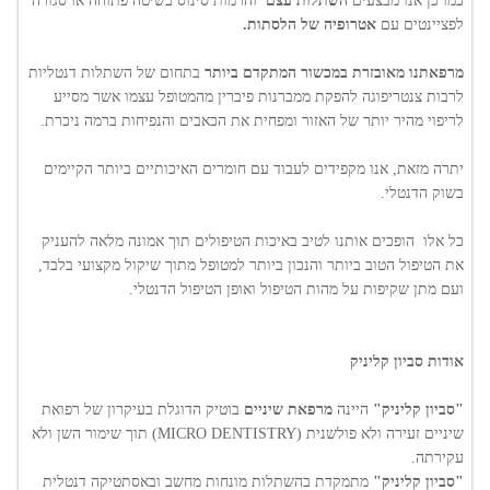
כמו כן אנו מבצעים
השתלות עצם
והרמות סינוס בשיטה פתוחה או סגורה
לפציינטים עם
אטרופיה של הלסתות.
מרפאתנו מאובזרת במכשור המתקדם ביותר
בתחום של השתלות דנטליות
לרבות צנטריפוגה להפקת ממברנות פיברין מהמטופל עצמו אשר מסייע
לריפוי מהיר יותר של האזור ומפחית את הכאבים והנפיחות ברמה ניכרת.
יתרה מזאת, אנו מקפידים לעבוד עם חומרים האיכותיים ביותר הקיימים
בשוק הדנטלי.
כל אלו הופכים אותנו לטיב באיכות הטיפולים תוך אמונה מלאה להעניק
את הטיפול הטוב ביותר והנכון ביותר למטופל מתוך שיקול מקצועי בלבד,
ועם מתן שקיפות על מהות הטיפול ואופן הטיפול הדנטלי.
אודות סביון קליניק
"סביון קליניק"
היינה
מרפאת שיניים
בוטיק הדוגלת בעיקרון של רפואת
שיניים זעירה ולא פולשנית (MICRO DENTISTRY) תוך שימור השן ולא
עקירתה.
"סביון קליניק"
מתמקדת בהשתלות מונחות מחשב ובאסתטיקה דנטלית