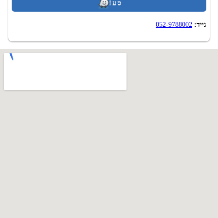
סע!
נייד:
052-9788002
.
Top-Dent.co.il - אינדקס מרפאות שיניים בישראל. רפואת שיניים בישראל. 2009-
2026
האחריות על השימוש באתר על המידע הרלוונטי נמצא רק עם ספקי מידע.
מומלץ לוודא ולהבהיר מידע על ידי פנייה לספקים שלה.