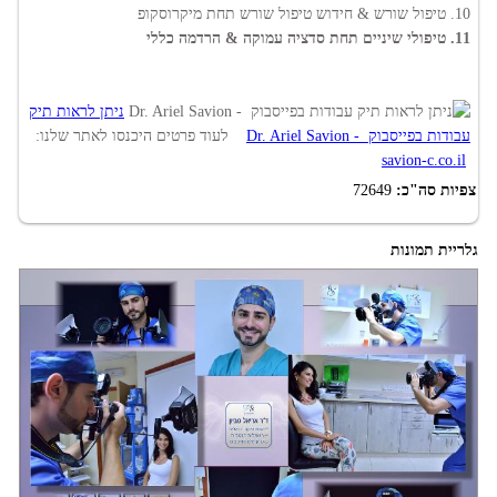
10. טיפול שורש & חידוש טיפול שורש תחת מיקרוסקופ
11. טיפולי שיניים תחת סדציה עמוקה & הרדמה כללי
ניתן לראות תיק
עבודות בפייסבוק - Dr. Ariel Savion
לעוד פרטים היכנסו לאתר שלנו:
savion-c.co.il
צפיות סה"כ:
72649
גלריית תמונות