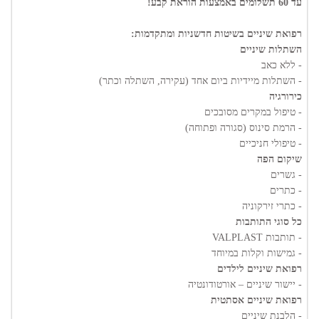
עד 60 תשלומים באמצעות הוראת קבע!
רפואת שיניים בשיטות חדשניות ומתקדמות:
השתלות שיניים
- ללא כאב
- השתלות מיידיות ביום אחד (עקירה, השתלה וכתר)
כירורגיה
- טיפול במקרים מסובכים
- הרמת סינוס (סגורה ופתוחה)
- טיפולי חניכיים
שיקום הפה
- גשרים
- כתרים
- כתרי זירקוניה
כל סוגי התותבות
- תותבות VALPLAST
- גמישות וקלות במיוחד
רפואת שיניים לילדים
- יישור שיניים – אורטודונטיה
רפואת שיניים אסתטית
- הלבנת שיניים