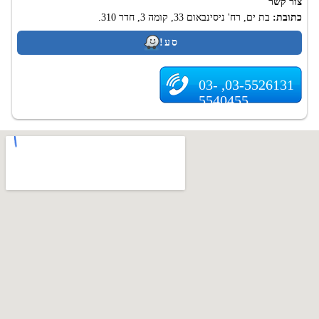
צור קשר
כתובת:
בת ים, רח' ניסינבאום 33, קומה 3, חדר 310.
סע!
03-5526131, 03-
5540455
.
Top-Dent.co.il - אינדקס מרפאות שיניים בישראל. רפואת שיניים בישראל. 2009-
2026
האחריות על השימוש באתר על המידע הרלוונטי נמצא רק עם ספקי מידע.
מומלץ לוודא ולהבהיר מידע על ידי פנייה לספקים שלה.