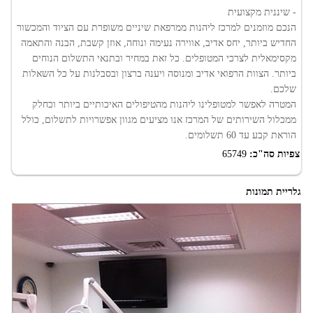
- שיננית מקצועית
הנכם מוזמנים למרכז ליהנות ממרפאת שיניים משופרת עם הציוד והמכשור
החדיש ביותר, יחס אדיב, אווירה נעימה ונוחה, אוזן קשבת, הבנה והתאמה
מקסימאלית לצרכי המטופלים. כל זאת במחיר ובתנאי התשלום הנוחים
ביותר. הצוות הרפואי אדיב ומנוסה ויענה ברצון ובסבלנות על כל השאלות
שלכם.
המטרה לאפשר למטופלינו ליהנות מהטיפולים האיכותיים ביותר וכחלק
ממכלול השירותים של המרכז אנו מציעים מגוון אפשרויות לתשלום, כולל
הוראת קבע עד 60 תשלומים.
צפיות סה"כ:
65749
גלריית תמונות