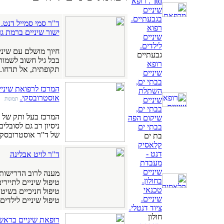
ltd". רופא
שיניים
בגבעתיים.
ד"ר סמי סמייל דנט. 
רפוא
ישור שיניים ברמת גן
שיניים
לילדים.
חיוך מושלם עם שינ
גבעתיים
בכל גיל חשוב לשמור
רופא
תקופתית, אל תדחו.
שיניים
בבתי ים,
המרכז לרפואת שיני
השתלת
אוסטרובסקי.
שיניים
תמונות
בבתי ים,
שיקום הפה
בבתי ים
של ד"ר אוסטרובסקי 
בת ים
קלאסיק
דנט -
ד"ר לויט אבלינה
מעבדת
שיניים
מענה לרוב הדרישות 
בחולון.
טיפול שיניים לתיירי
טכנאי
טיפול חניכיים בשיטה
שיניים.
טיפול שיניים לילדים.
ציוד דנטלי.
חולון
רופאת שיניים בראשון