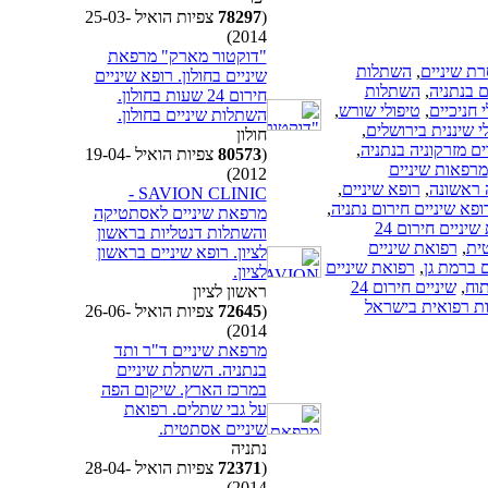
(
78297
צפיות הואיל 25-03-
2014)
"דוקטור מארק" מרפאת
ת שיניים
,
השתלות
שיניים בחולון. רופא שיניים
 בנתניה
,
השתלות
חירום 24 שעות בחולון.
 חניכיים
,
טיפולי שורש
,
השתלות שיניים בחולון.
י שיננית בירושלים
,
חולון
ם מזרקוניה בנתניה
,
(
80573
צפיות הואיל 19-04-
מרפאות שיניים
2012)
 ראשונה
,
רופא שיניים
,
SAVION CLINIC -
ופא שיניים חירום נתניה
,
מרפאת שיניים לאסתטיקה
רופאי שיניים,רפואת שיניים,רפואת שיניים דחופה,רפואת שיניים חירום 24
והשתלות דנטליות בראשון
ית
,
רפואת שיניים
לציון. רופא שיניים בראשון
 ברמת גן
,
רפואת שיניים
לציון.
וח
,
שיניים חירום 24
ראשון לציון
ות רפואית בישראל
(
72645
צפיות הואיל 26-06-
2014)
מרפאת שיניים ד"ר ותד
בנתניה. השתלת שיניים
במרכז הארץ. שיקום הפה
על גבי שתלים. רפואת
שיניים אסתטית.
נתניה
(
72371
צפיות הואיל 28-04-
2014)