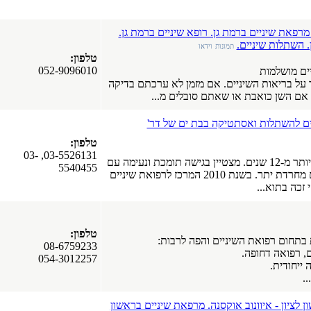
מרפאת שיניים ברמת גן. רופא שיניים ברמת גן.
. השתלות שיניים.
תמונות
וידאו
טלפון:
052-9096010
יים מושלמות
 על בריאות השיניים. אם מזמן לא ערכתם בדיקה
 אם השן כואבת או שאתם סובלים מ...
ים להשתלות ואסתטיקה בבת ים של דר'
טלפון:
03-5526131, 03-
המרכז בעל ותק של יותר מ-12 שנים. מצטיין בגישה תומכת ונעימה עם
5540455
ניסיון רב גם לסובלים מחרדת יתר. בשנת 2010 המרכז לרפואת שיניים
זכה בתוא...
טלפון:
בתחום רפואת השיניים והפה לרבות:
08-6759233
ם, רפואה דחופה.
054-3012257
 ייחודית.
..
 לציון - איוונוב אוקסנה. מרפאת שיניים בראשון