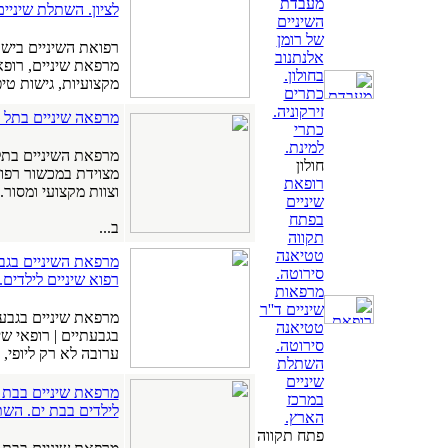
מעבדת
לציון. השתלת שיניי
השיניים
של רומן
רפואת השיניים ביש
אלנתנוב
מרפאת שיניים, רופא
בחולון.
מקצועיות, גישות טיפ
כתרים
זירקוניה.
מרפאה שיניים בתל א
כתרי
למינת.
חולון
מצוידת במכשור רפו
רופאת
וצוות מקצועי ומסור.
שיניים
בפתח
ב...
תקווה
טטיאנה
סירוטה.
רפוא שיניים לילדים.
מרפאות
שיניים ד''ר
מרפאת שיניים בגבעתי
טטיאנה
בגבעתיים | רופאי שי
סירוטה.
ערובה לא רק ליופי, 
השתלת
שיניים
מרפאת שיניים בבת י
במרכז
לילדים בבת ים. השת
הארץ.
פתח תקווה