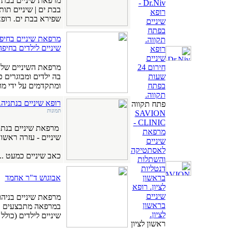
מרפאת שיניים בבת ים
Dr.Niv -
בבת ים | שיניים תו
רופא
שפירא בבת ים. רופאי
שיניים
בפתח
מרפאת שיניים בחיפה
תקווה.
שיניים לילדים בחיפ
רופא
שיניים
חירום 24
מרפאת השיניים של פ
שעות
בה ילדים ומבוגרים כ
בפתח
ומתקדמים על ידי מומ
תקווה.
רופא שיניים בנתניה.
פתח תקווה
תמונות
SAVION
CLINIC -
מרפאת שיניים בנתני
מרפאת
שיניים - עזרה ראשונ
שיניים
לאסתטיקה
כאב שיניים כמעט ...
והשתלות
דנטליות
בראשון
אבוגוש ד"ר אחמד
לציון. רופא
שיניים
בראשון
במרפאה מתבצעים כל
לציון.
שיניים לילדים (כולל י
ראשון לציון