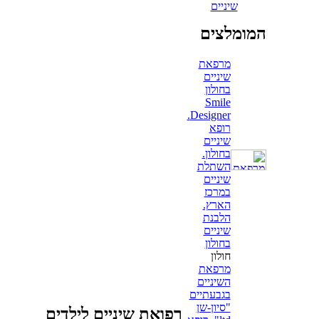
שיניים
המומלצים
מרפאת
שיניים
בחולון
Smile
Designer.
רופא
שיניים
בחולון.
השתלת
שיניים
במרכז
הארץ.
הלבנת
שיניים
בחולון
חולון
מרפאת
השיניים
בגבעתיים
"סיון-שן
רפואת שיניים לילדים