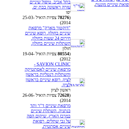
בתל אביב. טיפול שיניים
פואת שיניים מונעת
,
עזרה ראשונה בבת ים.
יפו
(
78276
צפיות הואיל 25-03-
2014)
"דוקטור מארק" מרפאת
שיניים בחולון. רופא שיניים
חירום 24 שעות בחולון.
השתלות שיניים בחולון.
חולון
(
80554
צפיות הואיל 19-04-
2012)
SAVION CLINIC -
מרפאת שיניים לאסתטיקה
והשתלות דנטליות בראשון
לציון. רופא שיניים בראשון
לציון.
ראשון לציון
(
72628
צפיות הואיל 26-06-
2014)
מרפאת שיניים ד"ר ותד
בנתניה. השתלת שיניים
במרכז הארץ. שיקום הפה
על גבי שתלים. רפואת
שיניים אסתטית.