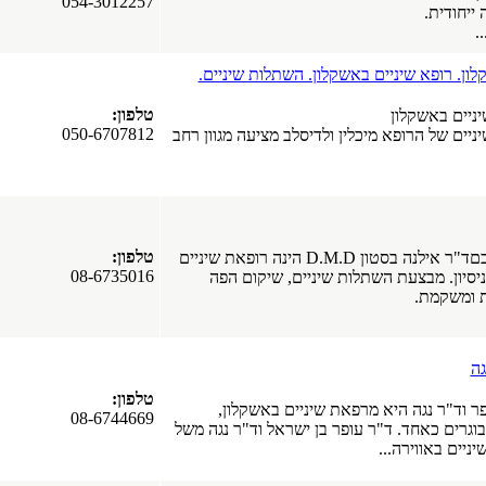
054-3012257
 ייחודית.
.
ון. רופא שיניים באשקלון. השתלות שיניים.
טלפון:
שיניים באשקלון
050-6707812
יניים של הרופא מיכלין ולדיסלב מציעה מגוון רחב
טלפון:
מרפאת השיניים שלכםד"ר אילנה בסטון D.M.D הינה רופאת שיניים
08-6735016
 20 שנות ניסיון. מבצעת השתלות שיניים, שיקום הפה
ת ומשקמת.
גה
טלפון:
 וד"ר נגה היא מרפאת שיניים באשקלון,
08-6744669
וגרים כאחד. ד"ר עופר בן ישראל וד"ר נגה משל
יניים באווירה...