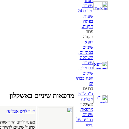
רופא
שיניים
חירום 24
שעות
בפתח
תקווה.
פתח
תקווה
רופא
שיניים
בבתי ים,
השתלת
שיניים
בבתי ים,
שיקום
הפה בבתי
ים
בת ים
ד"ר לויט
מרפאות שיניים באשקלון
אבלינה
אשקלון
מרפאת
ד"ר לויט אבלינה
שיניים
בחיפה של
מענה לרוב הדרישות 
פיטר
טיפול שיניים לתיירי