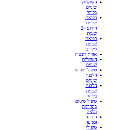
השתלות
שיניים
בלייזר
רפואת
שיניים
חירום 24
שעות
רפואת
שיניים
לילדים
אורתודונטיה
השתלות
שיניים
טיפולי שורש
הלבנת
שיניים
הלבנת
שיניים
בלייזר
טיפול שיניים
בהרדמה
מלאה
היגיינה
ומניעה
טיפולי