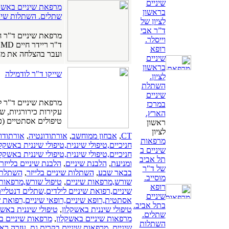
שיניים
מרפאת שיניים באשקלו
בראשון
שתלים. השתלות שיני
לציון של
ד”ר אבי
מרפאת שיניים ד"ר חיים ריידר DMD בשכ
וייסלר.
רופא
ועבר בהצלחה את מב
שיניים
בראשון
שייקו ד"ר לודמילה
לציון.
השתלת
שיניים
מרפאת שיניים ד"ר לו
במרכז
עקירות כירורגיות, ש
הארץ.
טיפולים אסתטיים (כו
ראשון
לציון
CT
,
אבחון ממוחשב
,
אורתודונטיה
,
אורתודונ
מרפאות
חניכיים,טיפולי שיננית,טיפולי שיננית באשקל
שיניים ב
חניכיים,טיפולי שיננית,טיפולי שיננית באשקל
תל אביב
ומניעת
,
הלבנת שיניים
,
הלבנת שיניים בלייזר
של ד"ר
בבאר שבע
,
השתלות שיניים בלייזר
,
השתלת 
מוסייב.
שורש,מרפאות שיניים
,
טיפול שורש,מרפאות 
רופא
שיניים,רפואת שיניים לילדים,שתלים דנטליי
שיניים
אסתטית,רופא שיניים,רופאי שיניים,רפואת ש
בתל אביב.
טיפולי שיננית באשקלון
,
טיפולי שיננית באשק
שתלים.
מרפאות שיניים באשקלון
,
מרפאות שיניים ב
השתלות
שיניים
,
מרפאות שיניים בקרית גת
,
עזרה רא