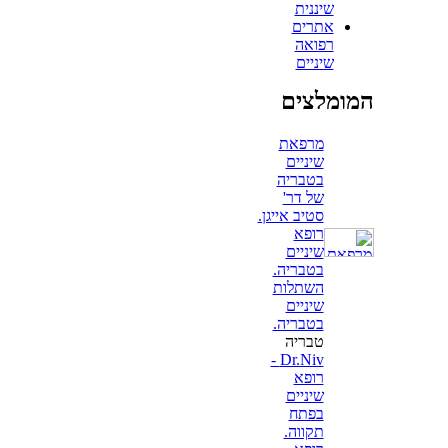
שיננית
אתרים
רפואה
שיניים
המומלצים
מרפאת
שיניים
בטבריה
של דר'
סטיב אייגן.
רופא
שיניים
בטבריה.
השתלות
שיניים
בטבריה.
טבריה
Dr.Niv -
רופא
שיניים
בפתח
תקווה.