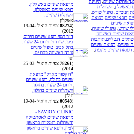
ם,השתלות שיניים
,
היגיינה
מרפאת שיניים באשקלון.
ם באשקלון
,
השתלות
רופא שיניים באשקלון.
ת חניכיים
,
טיפול שורש
,
השתלות שיניים.
ם,רופאי שיניים,רפואת
אשקלון
פואת שיניים
(
88274
צפיות הואיל 19-04-
לי שורש
,
טיפולי שיננית
,
2012)
אות שיניים באשדוד
,
ד"ר רמזי רופא שיניים חירום
,שתלים דנטליים,תותבות
ביפו. שירותי חירום 24 שעות
 שיניים
,
רפואת שיניים
בתל אביב. טיפול שיניים
רפואת שיניים מונעת
,
עזרה ראשונה בבת ים.
יפו
(
78261
צפיות הואיל 25-03-
2014)
"דוקטור מארק" מרפאת
שיניים בחולון. רופא שיניים
חירום 24 שעות בחולון.
השתלות שיניים בחולון.
חולון
(
80548
צפיות הואיל 19-04-
2012)
SAVION CLINIC -
מרפאת שיניים לאסתטיקה
והשתלות דנטליות בראשון
לציון. רופא שיניים בראשון
לציון.