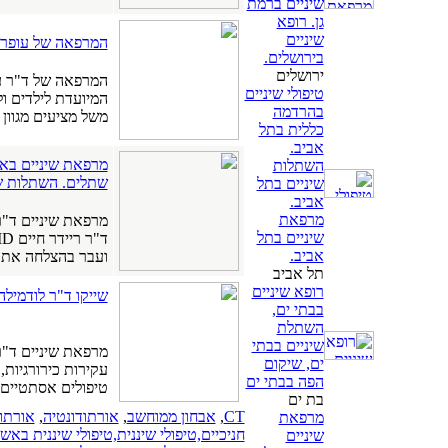
שיניים ברמת
גן. רופא
שיניים
המרפאה של עופר ו
בירושלים.
ירושלים
המרפאה של ד"ר עו
טיפולי שיניים
המיועדת לילדים ול
בהרדמה
משל מציעים מגוון ט
כללית בתל
אביב.
מרפאת שיניים באשק
השתלות
שתלים. השתלות שי
שיניים בתל
אביב.
מרפאת
מרפאת שיניים ד"ר חיים ריידר DMD
שיניים בתל
אביב.
ועבר בהצלחה את 
תל אביב
רופא שיניים
שייקו ד"ר לודמילה
בבתי ים,
השתלת
שיניים בבתי
מרפאת שיניים ד"ר 
ים, שיקום
עקירות כירורגיות,
הפה בבתי ים
טיפולים אסתטיים (
בת ים
CT
,
אבחון ממוחשב
,
אורתודונטיה
,
אורתוד
מרפאת
חניכיים,טיפולי שיננית,טיפולי שיננית באש
שיניים