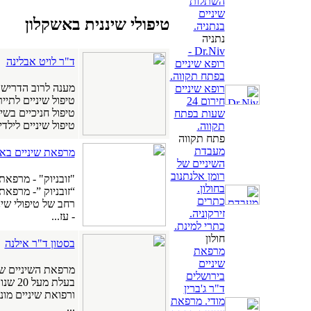
השתלות
שיניים
טיפולי שיננית באשקלון
בנתניה.
נתניה
Dr.Niv -
ד"ר לויט אבלינה
רופא שיניים
בפתח תקווה.
מענה לרוב הדרישו
רופא שיניים
טיפול שיניים לתיי
חירום 24
טיפול חניכיים בשי
שעות בפתח
טיפול שיניים לילדים
תקווה.
פתח תקווה
מעבדת
מרפאת שיניים באש
השיניים של
רומן אלנתנוב
"זובניוק" - מרפא
בחולון.
“זובניוק ”- מרפאת
כתרים
רחב של טיפולי שינ
זירקוניה.
- עז...
כתרי למינת.
חולון
בסטון ד"ר אילנה
מרפאת
שיניים
בירושלים
בעלת 
ד"ר ג'ברין
ורפואת שיניים מו
מודי. מרפאת
...