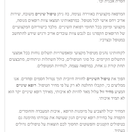
הסרת אבנית וכו'.
המרפאה מקצועית באווירה נעימה, בה ניתן
טיפול שיניים
משובח, שירות
אדיב ויחס אישי לכל מטופל. במרפאותינו תמצאו צוות רופאים מנוסה,
מקצועי ומיומן בכל תחומי רפואת השיניים. מלבד כישוריהם המקצועיים
של הרופאים הקפדנו גם לגבש צוות עובדים אדיב ורגיש שידע להתחשב
במטופל ובצרכיו.
לקוחותינו נהנים מטיפול מקצועי ומאפשרויות תשלום נוחות בכל אמצעי
התשלום הקיימים. כל סוגי הטיפולים, כולל השתלות וניתוחים, מתבצעים
תחת קורת גג אחת, במרפאה עצמה, לנוחיות המטופלים.
הפוך את
טיפול השיניים
לחוויה חיובית תוך נטרול חסמים ופחדים. אנו
ממליצים כי, תקבלו החלטה לא רק על פי מחיר הטיפול.
רופא שיניים
המציע
מחיר זול
עלול מאד להיות לא איכותי, מאידך רופא שיניים יקר הוא
לא תמיד איכותי.
המחיר יכול להצביע על מיומנות הרופא , איכות המעבדה והחומרים.
הקפדה על בחירת רופא שיניים הגון שעושה את עבודתו מהימנה גם
בטיפולים הקטנים והפשוטים תחסוך לכם הוצאות על טיפולים גדולים
בעתיד.