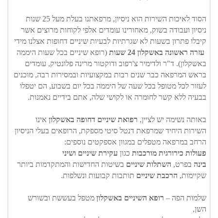
הסוד לאיכות השירות הוא ניסיון, מרפאתנו בעלת מעל 25 שנות
ניסיון ועבודה בשוק, מאחורינו עומדים אלפי לקוחות מרוצים אשר
קיבלו פתרון בשעות לא שגרתיות לבעיות שיניים דחופות אצלנו מידי
עזרה ראשונה באשקלון 24 שעות
(רופא שיניים בכל שעות היממה
באשקלון). ד"ר ולדימיר צ'רפוב ודוקטור מרינה פלונטיק, עומדים
בראש המרפאה כבר שנים רבות במקצועיות ובמסירות רבה, מוכנים
לעזור לכל מטופל בכל שעה של היממה בכל יום בשבוע, הם יטפלו
בבעיה ללא קשר לחומרה או לקושי שלה, אתם בידיים נאמנות.
באותה נשימה יש לציין,
רפואת שיניים דחופה באשקלון
אינו
השירות היחיד שמרפאת דנטל סיטי מספקת, הרופאים בעלי הניסיון
הרחב במרפאה מטפלים במגוון אספקטים נוספים:
פעולות כירורגית מורכבות
כגון
עקירת שיניים ושיני
בינה
בפרט,
השתלות שיניים
בשיטות החדישות והמתקדמות ביותר
שקיימות,
הרכבת שיניים
תותבות קבועות ונשלפות.
שלמות הפה –
רופא השיניים באשקלון
מטפל בעששת ובשורש
השן,