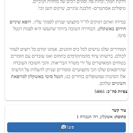
דלקת המוך,יבלות פה וסוגים רבים של מחלות חניכיים.
טיפולים אסתטיים- הלבנת שיניים, שיקום השן וכו'.
במידה ואתם זקוקים לד"ר מקצועי שניתן לסמוך עליו,
רופא שיניים
חירום באשקלון,
הבחירה הטובה ביותר שתעשו היא לפנות דנטל
סיטי.
המחירים שלנו נגישים לכל כיס והוגנים, אנחנו קודם כל רוצים לעזור
לכולם. ברשותו ציוד מהמתקדמים בתחום ואנו עובדים עם חומרים
בטוחים המאושרים על ידי משרד הבריאות. והכי חשובה העובדה
שהרופאים שלנו הכי מקצועיים ומסורים שניתן להעלות על הדעת!
אלו הסיבות שמטופלים בוחרים בנו,
דנטל סיטי באשקלון למרפאת
השיניים
שלהם.
צפיות סה"כ:
54661
צור קשר
כתובת:
אשקלון, רח' הגבורה 1
סע!