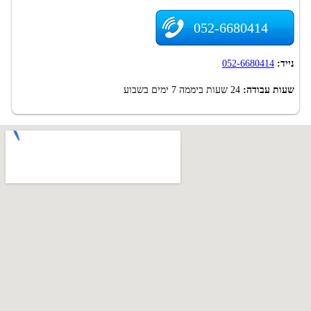
052-6680414
נייד:
052-6680414
שעות עבודה:
24 שעות ביממה 7 ימים בשבוע
.
Top-Dent.co.il - אינדקס מרפאות שיניים בישראל. רפואת שיניים בישראל. 2009-
2026
האחריות על השימוש באתר על המידע הרלוונטי נמצא רק עם ספקי מידע.
מומלץ לוודא ולהבהיר מידע על ידי פנייה לספקים שלה.