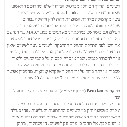
השיניים והחיוך הם חלק מכרטיס הביקור שלנו ומהרושם הראשוני 
שאנחנו יוצרים. שיטת Laminate -היא טכניקה של ציפוי שיניים 
עשוי מקרמיקה מיוחדת המיוצרת תחת לחץ ודחיסה גבוהים 
שהופכים אותה לעמידה ויציבה. היא טכנולוגיה פופולארית בכל 
העולם וגם בישראל. במרפאתנו משתמשים בסוג "E-MAX" הנחשב 
כאחד הכי האיכותיים והנוחים להדבקה, כמעט מבלי צורך להשחיז 
את השן לפני התחלת התהליך ההדבקה. לימינייט נועד לשיניים שאין 
בהן צורך לבצע טיפולי שורש ורק לעניין אסתטי בלבד. בנוסף, ציפוי 
עוזר להסתיר פגמים, שבר או סדק, לכסות על כתמי שיניים וליצור 
חיוך לבן, זוהר וכובש לבבות. הוא חומר הבנוי על איחוד של שתי 
שכבות או יותר ביחד על ידי תהליך שנקרא לָמִינַצְיָה. מהניסיון אפשר 
ללמוד כי לימינייט מחזיק מעמד בין 7 שנים עד ל- 20 שנים.
ברוקסיזם Bruxism (חריקת שיניים)
 והחזרת מנשך תקין ופרופיל 
יפה
זהו מצב שבו סגירת הלסת העליונה והתחתונה נעשית בעוצמה 
ומלווה בשפשוף חזק בין השיניים התחתונות והעליונות . זוהי פעולה 
תת-הכרתית : רוב האנשים שחורקים שיניים בדרגות גבוהות אינם 
מודעים לכך. אל תחכו כי נגרם נזק לשיניים: הן נשחקות, צורתן 