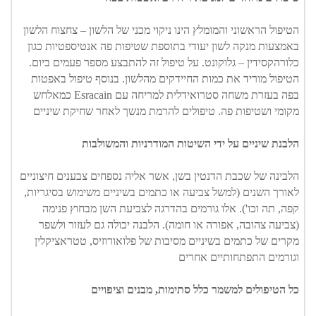
הטיפול הראשוני והמומלץ הינו ניקוי מכני של הלשון – צחצוח הלשון 
באמצעות מנקה לשון יעודי בתוספת שטיפות פה אנטיספטיות כגון 
כלורהקסידין – גלוקונט. על טיפול זה להתבצע מספר פעמים ביום. 
הטיפול מוריד את כמות החיידקים מהלשון. בנוסף טיפול באפטות 
בפה בעזרת משחה סטרואידלית למריחה עם Esracain כמאלחש 
מקומי ושטיפות פה. טיפולים להרמת מנשך לאחר שחיקת שיניים
הלבנת שיניים על ידי השיטות המודרניות והמשולבות
הלבינה של שכבת הדנטין בשן, אשר אליה נספחים צבענים חיצוניים 
לאורך השנים (למשל צביעה או כתמים בשיניים משימוש בסיגריות, 
קפה, תה וכו'). אלו גורמים בהדרגה לצביעת השן מבחוץ פנימה 
(צביעה צהובה, אפורה או חומה). הלבנה יכולה גם לעזור ולשפר 
מקרים של כתמים בשיניים מסיבות של פלואורוזיס, טטראציקלין 
וגורמים התפתחותיים אחרים
כל הטיפולים למשמר כלל סתימות, מבנים וציפויים