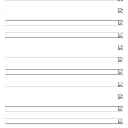
כתר חרסינה
סתימה אסתטית
יישור שיניים - אורתודונטיה
שתלים - כתר על שתל
תיקון חרסינה
הלבנת שיניים
הלבנת שיניים
כתרי זירקוניה
מרילנד - שן באוויר
תותבות
הוליווד סמייל - למינייט