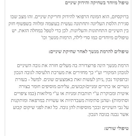
טיפול מיוחד בשחיקה והידוק שיניים
ברוקסיזם, הוא המונח הרפואי להידוק וחריקת שיניים. זהו מצב שבו 
סגירת הלסת העליונה ותחתונה נעשית בעוצמה ומלווה בשפשוף חזק 
בין השיניים התחתונות והעליונות. לכן כדי לטפל במחלה הזאת. יש 
טיפולים מיוחדים כמו סדי לילה, הרמות מנשך וכו'
טיפולים להרמת מנשך לאחר שחיקת שיניים:
הרמת מנשך הינה פרוצדורה בה מעלים חזרה את גובה השיניים 
לגובהן המקורי וע"י כך מחזירים את מערכת הלעיסה לגובה הנכון 
ובתפקוד נכון ,ניתן לעשות זאת באמצעים שונים. למשל - בעזרת 
גשרים או כתרים זמניים/קבועים, עליהם מוסיפים חומר בצורה 
איטית ומבוקרת ע"י תותבות זמניות או ע"י מילואות (כמו ציפויים 
וסתימות) -שהנן סתימות מעבדתיות או עשויות במרפאה ומותקנות 
על גבי השיניים ובכך מוסיפות להן גובה. כל זאת לפני שיקום קבוע 
אשר נבנה בגובה הנכון.
טיפולי שורש: