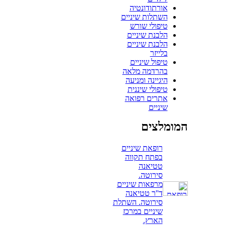
אורתודונטיה
השתלות שיניים
טיפולי שורש
הלבנת שיניים
הלבנת שיניים
בלייזר
טיפול שיניים
בהרדמה מלאה
היגיינה ומניעה
טיפולי שיננית
אתרים רפואה
שיניים
המומלצים
רופאת שיניים
בפתח תקווה
טטיאנה
סירוטה.
מרפאות שיניים
ד''ר טטיאנה
סירוטה. השתלת
שיניים במרכז
הארץ.