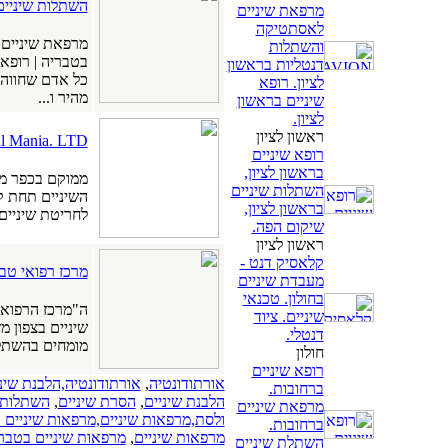
השתלות שיניים
מרפאת שיניים
לאסתטיקה
מרפאת שיניים ב
והשתלות
בטבריה | רופאי
דנטליות בראשון
כל אדם שחווה 
לציון. רופא
מהיר ו...
שיניים בראשון
לציון.
ראשון לציון
Dental Mania. LTD המרכז הרב תחומי לשיק
רופא שיניים
בראשון לציון,
ממוקם בכפר מג
השתלות שיניים
השיניים תחת ק
בראשון לציון,
לחריטת שיניים ד
שיקום הפה.
ראשון לציון
קלאסיק דנט -
מרכז רפואי טבריה -
מעבדת שיניים
בחולון. טכנאי
ה"מרכז הרפואי
שיניים. ציוד
דנטלי.
מומחים בהשתלות
חולון
רופא שיניים
אורתודונטיה
,
אורתודונטיה,הלבנת שיני
ברחובות.
הלבנת שיניים
,
הסרת שיניים
,
השתלות 
מרפאת שיניים
ולסת,מרפאות שיניים,מרפאות שיניים 
ברחובות.
מרפאות שיניים
,
מרפאות שיניים בטבר
השתלת שיניים