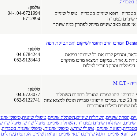
 בטבריה.
טלפון:
04-6721994, 04-
טבריה | רופא שיניים בטבריה | טיפול שיניים
6712894
 שיניים בטבריה
אי פעם כאב שיניים מייחל לפתרון כמה שיותר
ום ואסתטיקת הפה
טלפון:
04-6784244
'אר, ומספק לכם את כל שירותי רפואת
052-9128443
ורת גג אחת. במקום תמצאו מרכז מתקדם
יגיטלית ומכון פנורמי לצילום ...
 M.C.T
טלפון:
04-6723077
 טבריה" הינו המרכז המוביל בתחום השתלות
052-9122741
שיניים בצפון מזה 23 שנה. במרכז הרפואי טבריה תוכלו למצוא צוות
 שיניים רגילות ומורכבות...
ים,הסרת שיניים,השתלות שיניים,השתלת שיניים,טיפולי שיננית,טיפולי שיננ
שיניים
,
השתלות שיניים בטבריה
,
השתלת שיניים
,
טיפול שורש
,
טיפול שורש,
בטבריה,רפואת שיניים
,
טיפולי שורש
,
טיפולי שיננית
,
טיפולי שיננית בטבריה
,
יה
,
רופא שיניים
,
רופא שיניים,רופאי שיניים רפואת שיניים אסתטית,שתלים ד