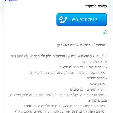
כתובת:
אשקלון
050-6707812
"זובניוק" - מרפאת שיניים באשקלון
“זובניוק ”-
מרפאת שיניים
של
הרופא מיכלין ולדיסלב
מציעה מגוון רחב
של טיפולי שיניים:
- עזרת חירום ועזרה מוזמנת מראש.
- איטום שינויים ב"ננו - טכנולוגיה (סתימות בלתי נראות)
- הסרת שיניים
- אבחון סיטי.
- הסרת שיניים ללא כאבים
- ריפוי תרפי וכירורגי של מחלות באזור הלסת והפנים ( עצמות, מפרקים,
עצבים ועוד ).
- פיתוחים חדשניים בתחום ההשתלות טכנולוגיה וציוד dental.
-
שיקום הפה
: תותבות נשלפות על לסת חסרת שיניים לחלוטין, ללא