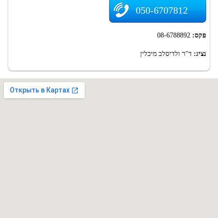
050-6707812
פקס:
08-6788892
נציג:
ד"ר ולדיסלב מיכלין
.
Top-Dent.co.il - אינדקס מרפאות שיניים בישראל. רפואת שיניים בישראל. 2009-
2026
האחריות על השימוש באתר על המידע הרלוונטי נמצא רק עם ספקי מידע.
מומלץ לוודא ולהבהיר מידע על ידי פנייה לספקים שלה.