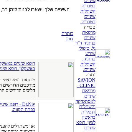
שיניים
בטבריה.
השיניים שלך יישארו לבנות לזמן רב,
השתלות
שיניים
בטבריה.
טבריה
מרפאת
כותרת
שיניים
דורג
בנתניה ד"ר
גל, טיפולי
שורש
בנתניה,
רופא שיניים באשקלו
השתלות
באשקלון. רופא שיני
שיניים.
נתניה
מרפאת דנטל סיטי : 
SAVION
מורכבים הדורשים 
CLINIC -
הליכים הדורשים התע
מרפאת
...
שיניים
לאסתטיקה
והשתלות
בפתח תקווה.
דנטליות
בראשון
לציון. רופא
אנו משתדלים להעניק
שיניים
מקצועית גבוהה אשר מ