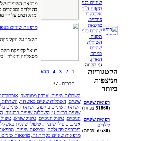
שיניים בגני
מרפאת השיניים של פ
תקווה ד"ר
בה ילדים ומבוגרים כ
אלכסנדר
ומתקדמים על ידי מומ
פוזדייב.
מרפאת
מרפאת שיניים בעפול
שיניים בגני
תקווה.
תקציר על הקליניקה:
השתלת
שיניים
במרכז
מסאלחה חיאלד - בשני
הארץ.
גני תקווה
הקטגוריות
1
2
3
4
הבא
הניצפות
חברות - 37
ביותר
השתלות שיניים
,
אבחון ממוחשב
,
אורתודונט
שיניים
,
השתלות שיניים באשדוד
,
השתלות ש
רפואת שיניים
השתלות שיניים בחיפה
,
השתלות שיניים בליי
(
51860
צפיות)
שיניים ברמת גן
,
השתלות שיניים ברעננה
,
הש
חניכיים
,
טיפול חניכיים
,
טיפול שורש
,
טיפול 
רפואת שיניים
אביב
,
טיפולי שיננית
,
טיפולי שיננית באשקלו
לילדים
כירורגיה פה ולסת
,
מרפאות שיניים
,
מרפאות 
(
50530
צפיות)
מרפאות שיניים בקרית גת
,
מרפאות שיניים 
במרכז
,
מרפאת שיניים ברעננה
,
מרפאת שיני