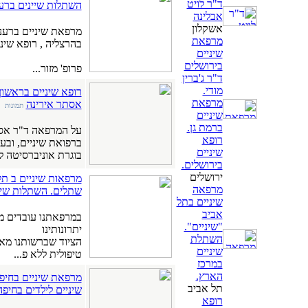
ד"ר לויט
השתלות שיינים ברענ
אבלינה
אשקלון
מרפאת שיניים ברעננ
מרפאת
בהרצליה , רופא שיני
שיניים
בירושלים
פרופ' מזור...
ד"ר ג'ברין
מודי.
רופא שיניים בראשון ל
מרפאת
אסתר אירינה
תמונות
שיניים
ברמת גן.
רופא
ברפואת שיניים, ובע
שיניים
בוגרת אוניברסיטה לר
בירושלים.
ירושלים
מרפאות שיניים ב תל
מרפאה
שתלים. השתלות שינ
שיניים בתל
אביב
במרפאתנו עובדים מ
"שיניים".
יתרונותינו
השתלת
הציוד שברשותנו מאפ
שיניים
טיפולית ללא פ...
במרכז
הארץ.
מרפאת שיניים בחיפה
תל אביב
שיניים לילדים בחיפ
רופא