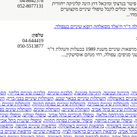
04-8642578
יטר בנדצקי ומיכאל דוץ הינה קליניקה ייחודית
052-8077131
אחד יכולים לקבל טיפולי שיניים מקצועיים
חי...
ה ד"ר ח'אלד מסאלחה,רופא שיניים בעפולה.
טלפון:
04-644419
050-5513877
רויאל קליניקס רשת מרפאות שיניים משנת 1989 בבעלות והנהלת ד"ר
 סניפים: עפולה, רחי מנחם אוסישקין,...
יה
,
היגיינה ומניעה
,
היגיינה ומניעת
,
הלבנת שיניים
,
הלבנת שיניים בלייזר
,
הסר
יניים באשקלון
,
השתלות שיניים בבאר שבע
,
השתלות שיניים בבני-ברק
,
השת
זר
,
השתלות שיניים במרכז
,
השתלות שיניים בפתח תקווה
,
השתלות שיניים ב
תלות שיניים בתל אביב
,
השתלת שיניים
,
השתלת שינים
,
השתלת שינים בפ
שיניים בהרדמה מלאה
,
טיפולי חניכיים בתל אביב
,
טיפולי שורש
,
טיפולי שינ
ן
,
טיפולי שיננית בחיפה
,
טיפולי שיננית בפתח תקווה
,
טיפולי שיננית בתל אבי
שיניים באשדוד
,
מרפאות שיניים באשקלון
,
מרפאות שיניים בחיפה
,
מרפאות
בתל אביב
,
מרפאת השיניים בראשון לציון
,
מרפאת שיניים
,
מרפאת שיניים בא
ים בתל אביב
,
ניתוח להרמת סינוס
,
עזרה ראשונה
,
עזרה ראשונה שיניים בא