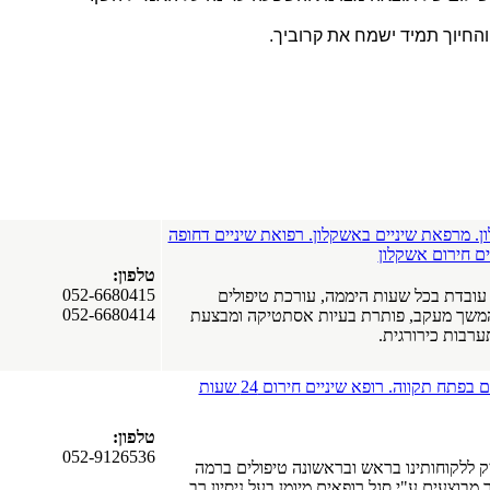
 והחיוך תמיד ישמח את קרוביך
.
ן. מרפאת שיניים באשקלון. רפואת שיניים דחופה
ים חירום אשקלון
טלפון:
052-6680415
עובדת בכל שעות היממה, עורכת טיפולים
052-6680414
המשך מעקב, פותרת בעיות אסתטיקה ומבצעת
רבות כירורגית.
Dr.Niv - רופא שיניים בפתח תקווה. רופא שיניים חירום 24 שעות
טלפון:
052-9126536
 ללקוחותינו בראש ובראשונה טיפולים ברמה
בוצעים ע"י סגל רופאים מיומן בעל ניסיון רב