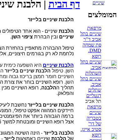
דף הבית
| הלבנת שיניי
שיניים
המומלצים
הלבנת שיניים בלייזר
מרפאת
הלבנת
שיניים -
הוא אחד הטיפולים ה
שיניים בתל
שיניים
ובין הבהרת
ציפוי השן
.
אביב ד"ר
פת שמחה
טיפול ההבהרה מתאפיין בהחזרת הצבע
DMD.
נלחמת לא רק בגורמים חיצוניים, אל
רופא
שיניים בתל
הלבנת שיניים
היא השפעה כימית על 
אביב.
השן.
טיפול
הלבנת שיניים בלייזר
הי
השתלות
השיניים חומר חמצן בריכוז גבוה ומ
שיניים בתל
השן.
רופא השיניים בוחר את צורת ה
אביב.
תהליך ה
הלבנה
, רופא השיניים מכין 
שתלים
והפלאק.
דנטליים
תל אביב
הלבנת שיניים בלייזר
נחשבת ליעילה 
מרפאת
חיידקים המהווה אפקט טיפולי, המונ
שיניים
ברמה הגבוהה ביותר את הפיגמנטים
בטבריה
אצל רופא השיניים ומובטחת למשך 6 חודשים.
של דר'
סטיב אייגן.
הלבנה בלייזר
- הינה השיטה המגוונת
רופא
של
הלבנת
שיניים באמצעות
לייזר
- 