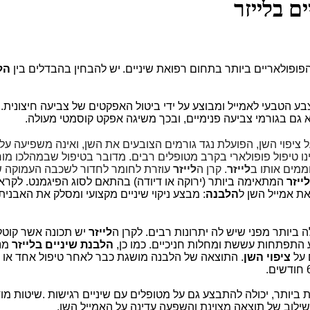
ם בלייזר
פופולאריים ביותר בתחום רפואת שיניים.
יש להבחין בהבדלים בין
הל
 הטבעי לאמייל ומבוצע על ידי ביטול האפקטים של צביעה חיצונית.
א גם בגורמי צביעה פנימיים, ובכך משיגה אפקט קוסמטי מעולה.
ציפוי השן, הפועלת נגד גורמים הצובעים את השן, ואינה משפיעה על
נו טיפול פופולארי בקרב מטופלים רבים.
מדובר בטיפול שבמהלכו מור
חממים אותו
ב
לייזר
.
קרן ה
לייזר
עוזרת לחומר לחדור לשכבה העמוקה 
לייזר
המתאימה ביותר (ירוקה או דיודה) בהתאם לסוג הפיגמנט.
לקרא
את אמייל השן ל
הלבנה
: מבצע ניקוי שיניים מקצועי ומסלק את האבנית
ביותר מפני שיש לה יתרונות רבים. לקרן ה
לייזר
יש תכונה אשר קוט
ע התפתחות עששת ומחלות חניכיים. כמו כן,
הלבנת שיניים בלייזר
מנ
 על
ציפוי השן
.
התוצאה של הלבנה מושגת כבר לאחר טיפול אחד או ש
 ביותר, יכולה להתבצע גם על מטופלים עם שיניים רגישות
.
שיטות מוד
שילוב של תוצאה מצוינת והשפעה עדינה על האמייל השן
.