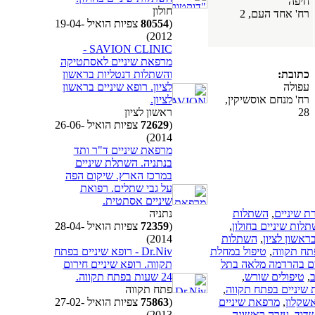
חיפה
חולון
רח' אחד העם, 2
(
80554
צפיות הואיל 19-04-
2012)
SAVION CLINIC -
מרפאת שיניים לאסתטיקה
כתובת:
והשתלות דנטליות בראשון
עפולה
לציון. רופא שיניים בראשון
רח' מנחם אוסשיקין,
לציון.
28
ראשון לציון
(
72629
צפיות הואיל 26-06-
2014)
מרפאת שיניים ד"ר ותד
בנתניה. השתלת שיניים
במרכז הארץ. שיקום הפה
על גבי שתלים. רפואת
שיניים אסתטית.
ת שיניים
,
השתלות
נתניה
לות שיניים בחולון
,
(
72359
צפיות הואיל 28-04-
ראשון לציון
,
השתלות
2014)
תח תקווה
,
טיפול במחלת
Dr.Niv - רופא שיניים בפתח
יים בהרדמה מלאה בתל
תקווה. רופא שיניים חירום
ב
,
טיפולים שורש
,
24 שעות בפתח תקווה.
 שיניים בפתח תקווה
,
פתח תקווה
שקלון
,
מרפאת שיניים
(
75863
צפיות הואיל 27-02-
שדוד
,
עזרה ראשונה
2013)